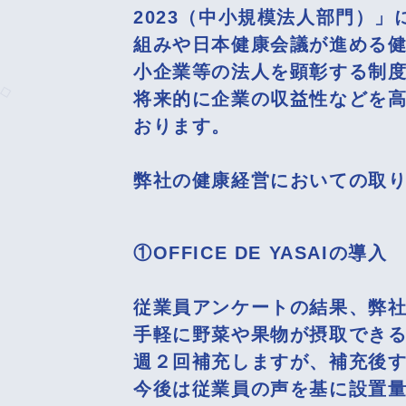
2023（中小規模法人部門）
組みや日本健康会議が進める
小企業等の法人を顕彰する制
将来的に企業の収益性などを
おります。
弊社の健康経営においての取
①OFFICE DE YASAIの導入
従業員アンケートの結果、弊
手軽に野菜や果物が摂取できるOF
週２回補充しますが、補充後
今後は従業員の声を基に設置